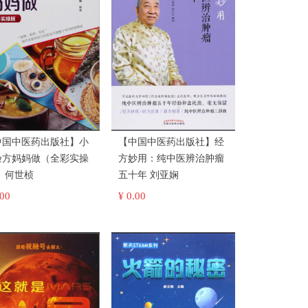
中国中医药出版社】小
【中国中医药出版社】经
验方妈妈做（全彩实操
方妙用：纯中医辨治肿瘤
版） 何世桢
五十年 刘亚娴
.00
¥ 0.00