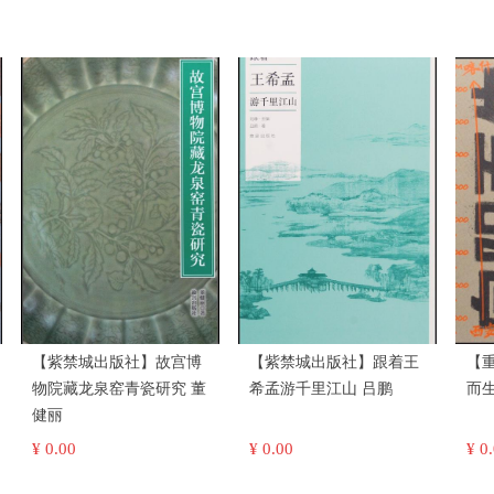
【紫禁城出版社】故宫博
【紫禁城出版社】跟着王
【
物院藏龙泉窑青瓷研究 董
希孟游千里江山 吕鹏
健丽
¥ 0.00
¥ 0.00
¥ 0