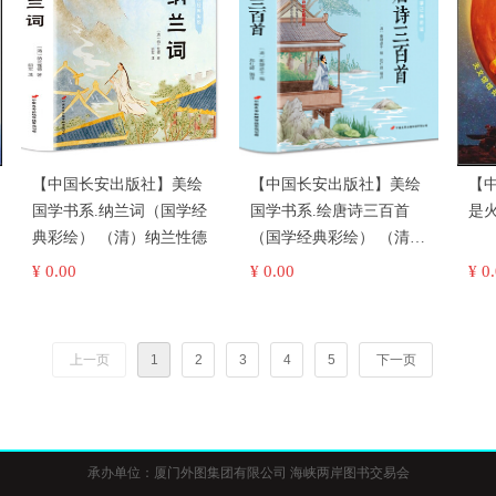
【中国长安出版社】美绘
【中国长安出版社】美绘
【
国学书系.纳兰词（国学经
国学书系.绘唐诗三百首
典彩绘） （清）纳兰性德
（国学经典彩绘） （清）
蘅塘退士(编)
¥ 0.00
¥ 0.00
¥ 0
上一页
1
2
3
4
5
下一页
承办单位：厦门外图集团有限公司
海峡两岸图书交易会