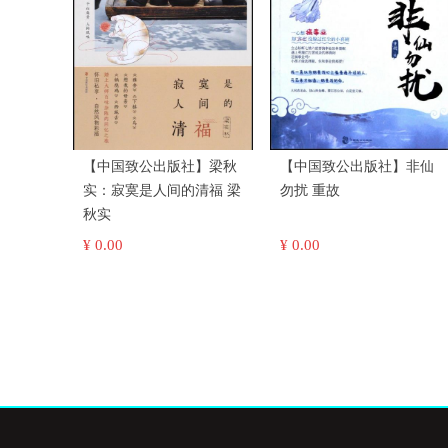
【中国致公出版社】梁秋
【中国致公出版社】非仙
实：寂寞是人间的清福 梁
勿扰 重故
秋实
¥ 0.00
¥ 0.00