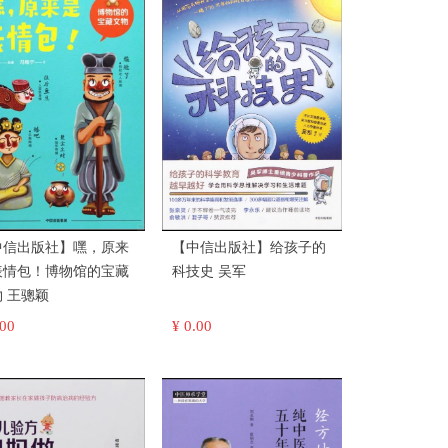
中信出版社】嘿，原来
【中信出版社】给孩子的
表情包！博物馆的宝藏
科技史 吴军
文物 王骢颖
.00
¥ 0.00