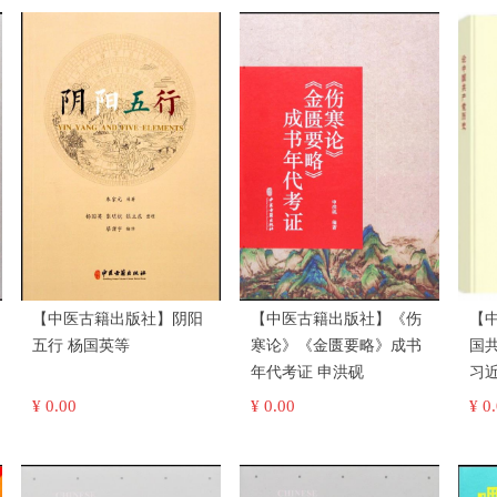
【中医古籍出版社】阴阳
【中医古籍出版社】《伤
【
五行 杨国英等
寒论》《金匮要略》成书
国
年代考证 申洪砚
习
¥ 0.00
¥ 0.00
¥ 0