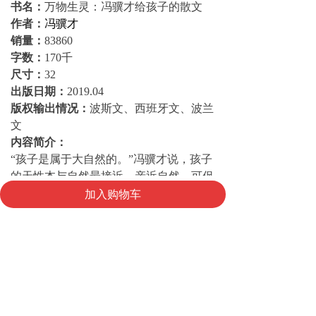
书名：
万物生灵：冯骥才给孩子的散文
作者：
冯骥才
销量：
83860
字数：
170千
尺寸：
32
出版日期：
2019.04
版权输出情况：
波斯文、西班牙文、波兰
文
内容简介：
“孩子是属于大自然的。”冯骥才说，孩子
的天性本与自然最接近，亲近自然，可促
낀
낙
넙
加入购物车
进孩子的心灵天地丰富、健康。本书50篇
首页
购物车
我的
以纯真视角观察自然、植物、小动物、季
节以及人物的散文，配以8幅冯骥才亲绘
插图，在优美、易懂的字里行间，温柔善
待每一株小植物、每一个小动物，让孩子
在自然真性的阅读中，补充“知识教育”之
外的“心灵教育”。其中《珍珠鸟》《花的
勇气》《挑山工》等多篇入选义务教育教