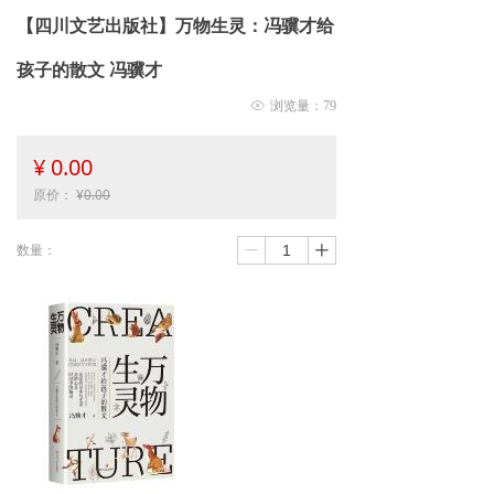
【四川文艺出版社】万物生灵：冯骥才给
孩子的散文 冯骥才
ꁖ
浏览量：
79
¥
0.00
原价：
¥
0.00
数量：
ꄷ
ꄸ