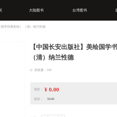
区
大陆图书
台湾图书
（国学经典彩绘） （清）纳兰性德
区
大陆图书
台湾图书
【中国长安出版社】美绘国学书
（清）纳兰性德
浏览量：
104
ꁖ
¥
0.00
现价：
原价：
¥
0.00