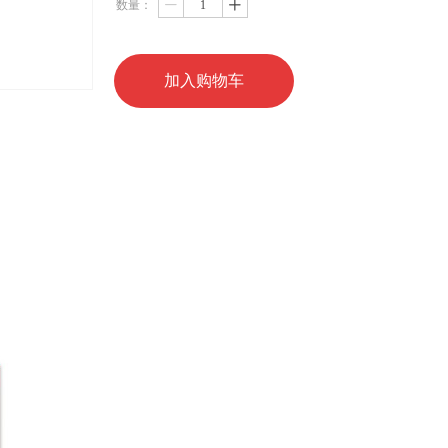
数量：
ꄷ
ꄸ
加入购物车