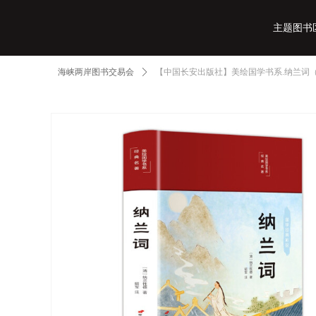
主题图书
海峡两岸图书交易会
ꄲ
【中国长安出版社】美绘国学书系.纳兰词
主题图书