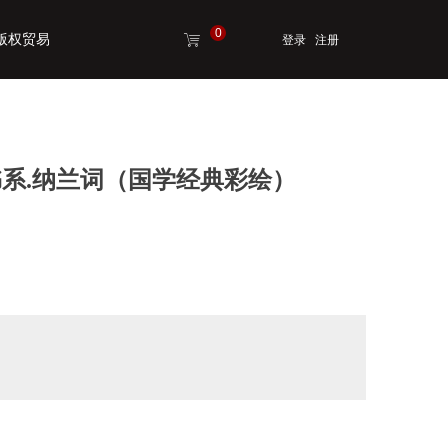
0
版权贸易
ꁈ
登录
注册
版权贸易
系.纳兰词（国学经典彩绘）