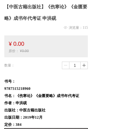
【中医古籍出版社】《伤寒论》《金匮要
略》成书年代考证 申洪砚
ꁖ
浏览量：
115
¥
0.00
原价：
¥
0.00
数量：
ꄷ
ꄸ
书号：
9787515218960
书名：《伤寒论》《金匮要略》成书年代考证
作者：申洪砚
出版社
：
中医古籍出版社
出版日期：2019年12月
定价：384