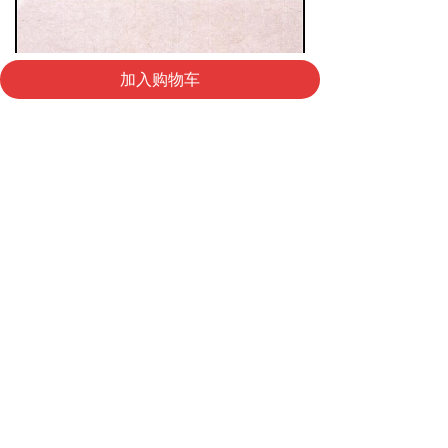
낀
낙
넙
加入购物车
首页
购物车
我的
版权所有 ©
海峡两岸图书交易会