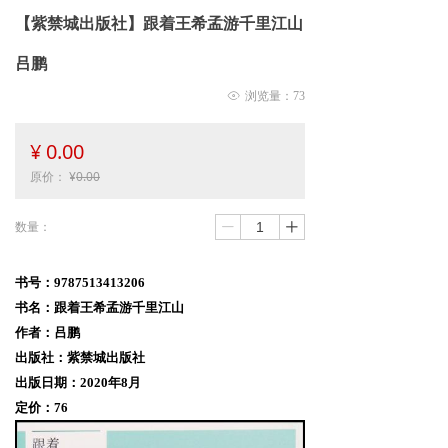
【紫禁城出版社】跟着王希孟游千里江山
吕鹏
ꁖ
浏览量：
73
¥
0.00
原价：
¥
0.00
数量：
ꄷ
ꄸ
书号：9787513413206
书名：跟着王希孟游千里江山
作者：吕鹏
出版社
：
紫禁城出版社
出版日期：2020年8月
定价：76