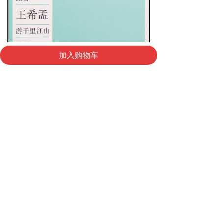
낀
낙
넙
加入购物车
首页
购物车
我的