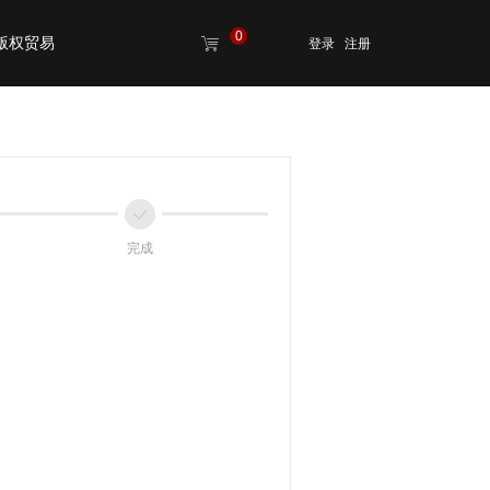
0
版权贸易
ꁈ
登录
注册
版权贸易
ꀘ
完成