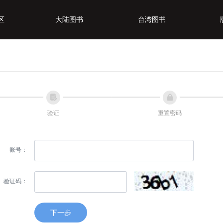
区
大陆图书
台湾图书
区
大陆图书
台湾图书
넖
넱
验证
重置密码
账号：
验证码：
下一步